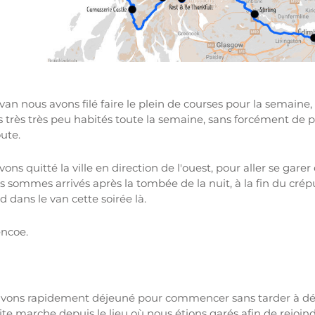
van nous avons filé faire le plein de courses pour la semaine
s très très peu habités toute la semaine, sans forcément de po
oute.
vons quitté la ville en direction de l'ouest, pour aller se garer
us sommes arrivés après la tombée de la nuit, à la fin du cré
dans le van cette soirée là.
encoe.
us avons rapidement déjeuné pour commencer sans tarder à déc
te marche depuis le lieu où nous étions garés afin de rejoindr