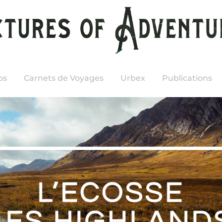
os
Carnets de Voyages
Urbex
Publications