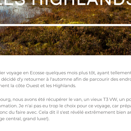
er voyage en Ecosse quelques mois plus tôt, ayant tellement
ai décidé d'y retourner à l'automne afin de parcourir des endro
nt la côte Ouest et les Highlands.
ourg, nous avons été récupérer le van, un vieux T3 VW, un poil
ion. Je n'ai pas eu trop le choix pour ce voyage, car prépa
nc du faire avec. Cela dit il s'est révélé extrêmement bien
 central, grand luxe!).