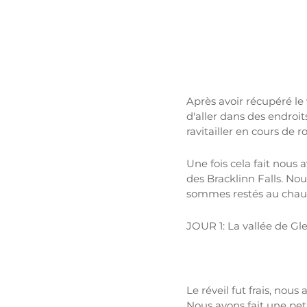
Après avoir récupéré le 
d'aller dans des endroit
ravitailler en cours de r
Une fois cela fait nous a
des Bracklinn Falls. No
sommes restés au chaud 
JOUR 1: La vallée de Gl
Le réveil fut frais, no
Nous avons fait une peti