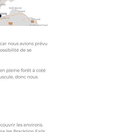
, car nous avions prévu
ssibilité de se
 en pleine forêt à coté
puscule, donc nous
ouvrir les environs.
e les Bracklinn Falls.